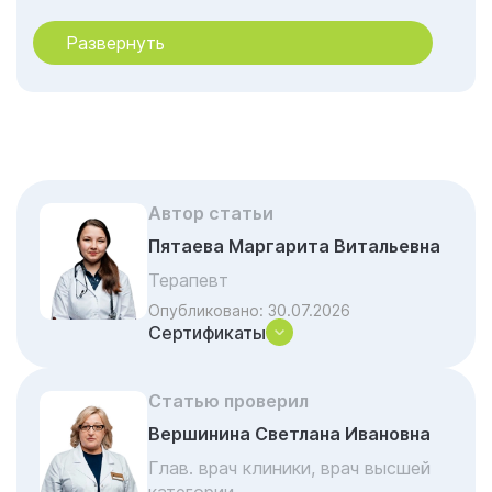
Что входит в инфузионную терапию в
Ставрополе: секрет эффективности и
Развернуть
многообразие составов
Преимущества процедуры в клинике и на
дому в Ставрополе: комфорт и
эффективность
Сколько стоит детокс капельница в
Ставрополе, от чего зависит цена
Автор статьи
Пятаева Маргарита Витальевна
Подробное сравнение формата услуги на
дому и в клинике
Терапевт
Опубликовано:
30.07.2026
Преимущества нашей клиники Гармония в
Сертификаты
Ставрополе
Что входит в состав «золотого
Статью проверил
стандарта» детокса
Вершинина Светлана Ивановна
Почему детокс-капельница в клинике
эффективнее
Глав. врач клиники, врач высшей