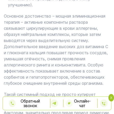
улучшению).
Основное достоинство – мощная элиминационная
терапия – активные компоненты раствора
связывают циркулирующие в крови аллергены,
образуя нейтральные комплексы, которые затем
выводятся через выделительную систему.
Дополнительное введение высоких доз витамина С
и глюконата кальция повышает прочность сосудов,
уменьшая отёчность, снимая проявления
аллергического ринита и конъюнктивита. Особую
эффективность показывает включение в состав
сорбентов и гепатопротекторов, обеспечивающих
глубокое очищение внутренней среды организма.
Такой системный подход не просто купирует
очередной приступ, а планомерно снижает
Обратный
Онлайн-
звонок
чат
чувствительность организма к раздражающим
факторам, значительно продлевая период ремиссии,