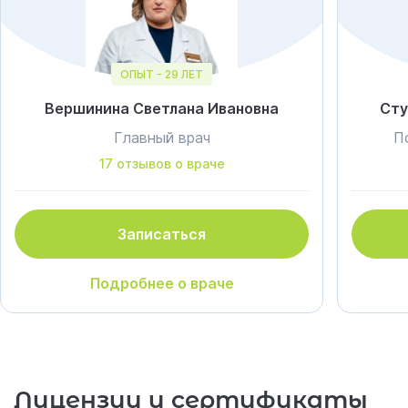
ОПЫТ - 29 ЛЕТ
Вершинина Светлана Ивановна
Сту
Главный врач
П
17 отзывов о враче
Записаться
Подробнее о враче
Лицензии и сертификаты