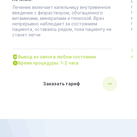
В 
пр
Лечение включает капельницу внутривенное
пр
введение с физраствором, обогащенного
ин
витаминами, минералами и глюкозой. Врач
па
непрерывно наблюдает за состоянием
не
пациента, оставаясь рядом, пока пациенту не
станет легче
Вывод из запоя в любом состоянии
Время процедуры: 1-2 часа
Заказать тариф