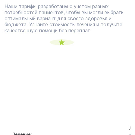
Наши тарифы разработаны с учетом разных
потребностей пациентов, чтобы вы могли выбрать
оптимальный вариант для своего здоровья и
бюджета. Узнайте стоимость лечения и получите
качественную помощь без переплат
3500 ₽
Тариф «Минимум»
Т
Подходит пациентам с запоем до 3х
По
дней и не отяжеленными симптомами
си
(головная боль, тошнота, плохое
и 
самочувствие)
Ле
Лечение: