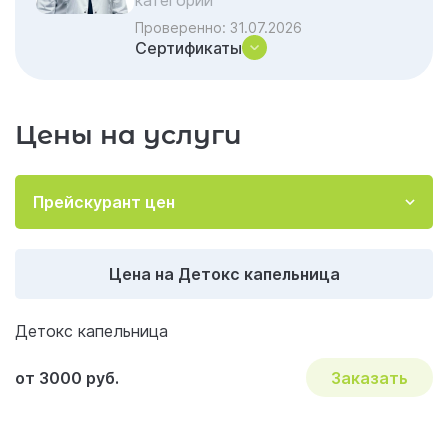
категории
Детокс: почему это критически важно для
Проверенно:
31.07.2026
мозга
Сертификаты
Рекомендации после процедуры детокса
Мнение главного врача
Цены на услуги
Отзывы об услуге «Детокс капельница»
Акции и скидки на лечение
Прейскурант цен
Важные вопросы и ответы по наркологии
Цена на Детокс капельница
Детокс капельница
от 3000 руб.
Заказать