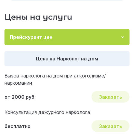
Дополнительные аспекты помощи
Заключение
Цены на услуги
Отзывы об услуге «Нарколог на дом»
Акции и скидки на лечение
Прейскурант цен
Важные вопросы и ответы по наркологии
Цена на Нарколог на дом
Вызов нарколога на дом при алкоголизме/
наркомании
от 2000 руб.
Заказать
Консультация дежурного нарколога
бесплатно
Заказать