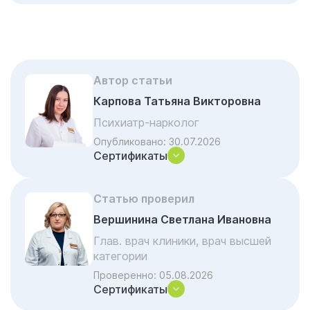
Когда нужно вызвать врача нарколога на
дом?
Этапы помощи нарколога на дому
Что привозит с собой врач клиники
Автор статьи
«Гармония»
Карпова Татьяна Викторовна
Алгоритм работы врача на выезде
Психиатр-нарколог
Когда вызывать нарколога на дом нужно
Опубликовано:
30.07.2026
прямо сейчас
Сертификаты
Юридическая чистота и этика выездной
службы
Статью проверил
Что происходит после отъезда врача?
Вершинина Светлана Ивановна
Вызов частного нарколога vs
Глав. врач клиники, врач высшей
Государственная скорая
категории
Проверенно:
05.08.2026
Нарколог на дом — формат помощи без
Сертификаты
перегрузки