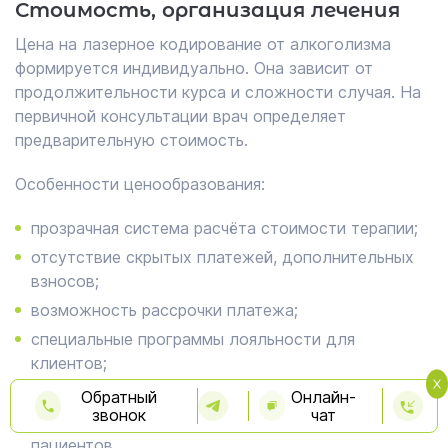
Стоимость, организация лечения
Цена на лазерное кодирование от алкоголизма
формируется индивидуально. Она зависит от
продолжительности курса и сложности случая. На
первичной консультации врач определяет
предварительную стоимость.
Особенности ценообразования:
прозрачная система расчёта стоимости терапии;
отсутствие скрытых платежей, дополнительных
взносов;
возможность рассрочки платежа;
специальные программы лояльности для
клиентов;
скидки для пенсионеров, социальных категорий;
Обратный
Онлайн-
звонок
чат
акции, специальные предложения для новых
пациентов.