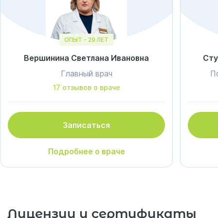
ОПЫТ - 29 ЛЕТ
Вершинина Светлана Ивановна
Сту
Главный врач
П
17 отзывов о враче
Записаться
Подробнее о враче
Лицензии и сертификаты