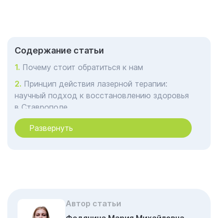
Cодержание статьи
Почему стоит обратиться к нам
Принцип действия лазерной терапии:
научный подход к восстановлению здоровья
в Ставрополе
Лазерное кодирование в Ставрополе:
Развернуть
когда технология становится искусством
исцеления
Преимущества лазерного метода перед
традиционными способами лечения
Организация лечения в клинике Гармония в
Ставрополе: от первой консультации до
Автор статьи
результата